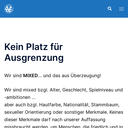
Zum
Suche
Men
Inhalt
ums
springen
Kein Platz für
Ausgrenzung
Wir sind
MIXED
… und das aus Überzeugung!
Wir sind mixed bzgl. Alter, Geschlecht, Spielniveau und
-ambitionen …
aber auch bzgl. Hautfarbe, Nationalität, Stammbaum,
sexueller Orientierung oder sonstiger Merkmale. Keines
dieser Merkmale darf nach unserer Auffassung
missbraucht werden, um Menschen, die friedlich und in