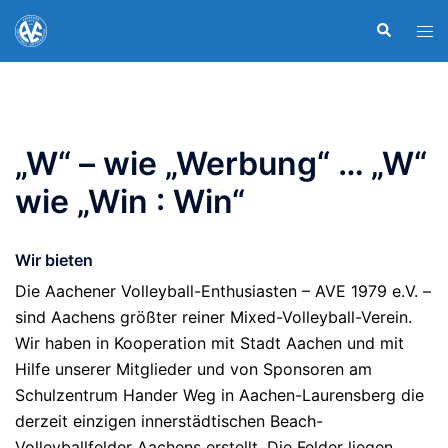
Zum
Suche
Men
Inhalt
ums
springen
„W“ – wie „Werbung“ … „W“
wie „Win : Win“
Wir bieten
Die Aachener Volleyball-Enthusiasten – AVE 1979 e.V. –
sind Aachens größter reiner Mixed-Volleyball-Verein.
Wir haben in Kooperation mit Stadt Aachen und mit
Hilfe unserer Mitglieder und von Sponsoren am
Schulzentrum Hander Weg in Aachen-Laurensberg die
derzeit einzigen innerstädtischen Beach-
Volleyballfelder Aachens erstellt. Die Felder liegen